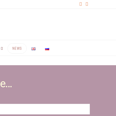
NEWS
te…