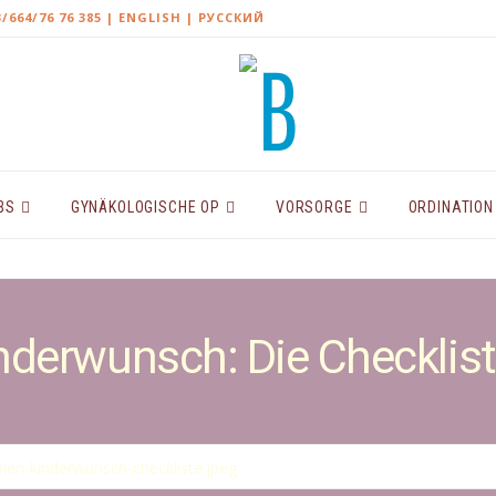
3/664/76 76 385
| ENGLISH |
РУССКИЙ
BS
GYNÄKOLOGISCHE OP
VORSORGE
ORDINATION
nderwunsch: Die Checklis