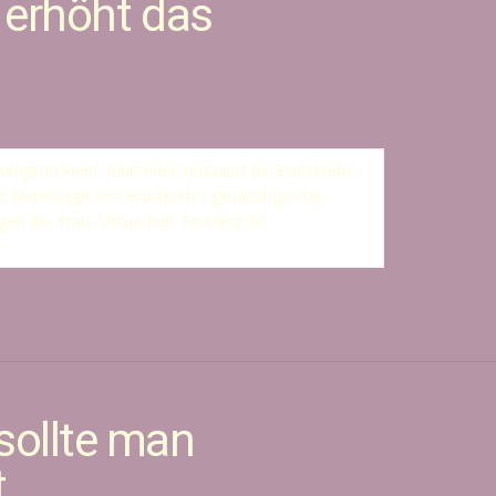
 erhöht das
sollte man
t