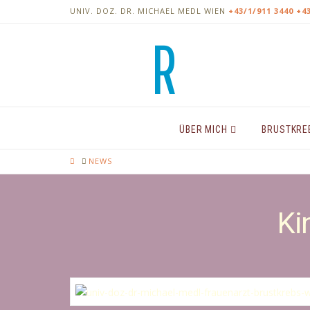
UNIV. DOZ. DR. MICHAEL MEDL
WIEN
+43/1/911 3440
+4
ÜBER MICH
BRUSTKRE
HOME
NEWS
Ki