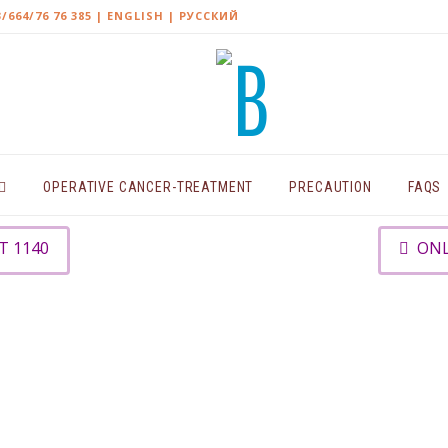
3/664/76 76 385
| ENGLISH |
РУССКИЙ
OPERATIVE CANCER-TREATMENT
PRECAUTION
FAQS
 1140
ONL