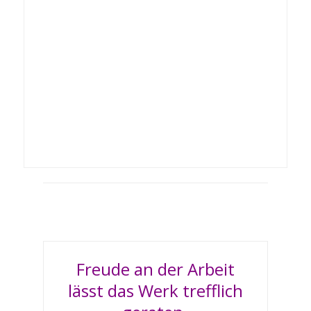
der wertschätzende
Umgang mit unseren
Patientinnen und auch
die gegenseitige
Anerkennung im
Team. ←
Freude an der Arbeit
lässt das Werk trefflich