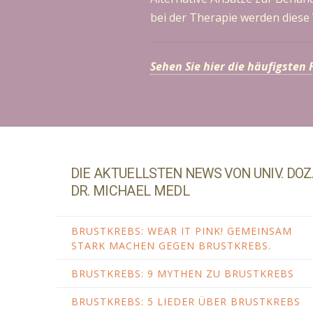
bei der Therapie werden diese
Sehen Sie hier die häufigsten
DIE AKTUELLSTEN NEWS VON UNIV. DOZ
DR. MICHAEL MEDL
BRUSTKREBS: WEAR IT PINK! GEMEINSAM
STARK MACHEN GEGEN BRUSTKREBS.
BRUSTKREBS: 9 MYTHEN ZU BRUSTKREBS
BRUSTKREBS: 5 LIEDER ÜBER BRUSTKREBS