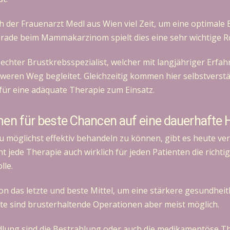
ch der Frauenarzt Medl aus Wien viel Zeit, um eine optimal
erade beim Mammakarzinom spielt dies eine sehr wichtige Ro
n echter Brustkrebsspezialist, welcher mit langjähriger Er
hweren Weg begleitet. Gleichzeitig kommen hier selbstverstä
für eine adäquate Therapie zum Einsatz.
n für beste Chancen auf eine dauerhafte 
u möglichst effektiv behandeln zu können, gibt es heute v
cht jede Therapie auch wirklich für jeden Patienten die richti
lle.
tion das letzte und beste Mittel, um eine stärkere gesundheit
e sind brusterhaltende Operationen aber meist möglich.
dlung sind die Bestrahlung oder auch die medikamentöse Th