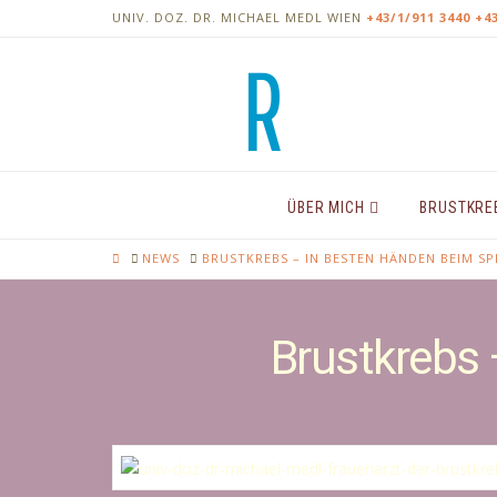
UNIV. DOZ. DR. MICHAEL MEDL
WIEN
+43/1/911 3440
+4
ÜBER MICH
BRUSTKRE
HOME
NEWS
BRUSTKREBS – IN BESTEN HÄNDEN BEIM SP
Brustkrebs 