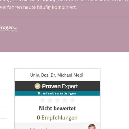
 Verfahren heute häufig kombiniert.
 Fragen…
.