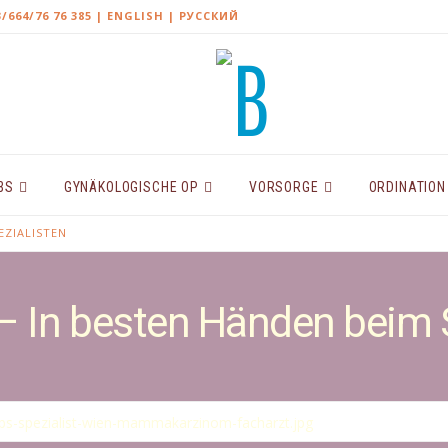
3/664/76 76 385
| ENGLISH |
РУССКИЙ
BS
GYNÄKOLOGISCHE OP
VORSORGE
ORDINATION
EZIALISTEN
– In besten Händen beim 