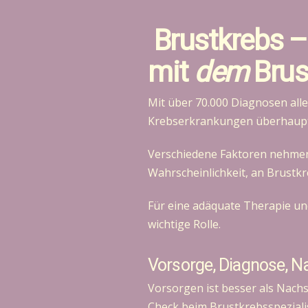
Brustkrebs –
mit
dem
Brus
Mit über 70.000 Diagnosen alle
Krebserkrankungen überhaupt.
Verschiedene Faktoren nehmen n
Wahrscheinlichkeit, an Brustk
Für eine adäquate Therapie und
wichtige Rolle.
Vorsorge, Diagnose, Na
Vorsorgen ist besser als Nach
Check beim Brustkrebsspezialis