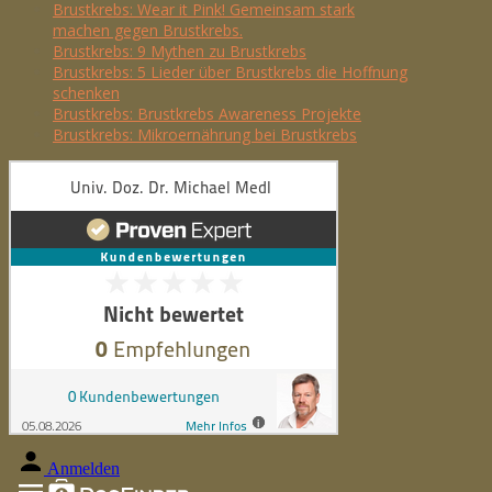
Brustkrebs: Wear it Pink! Gemeinsam stark
machen gegen Brustkrebs.
Brustkrebs: 9 Mythen zu Brustkrebs
Brustkrebs: 5 Lieder über Brustkrebs die Hoffnung
schenken
Brustkrebs: Brustkrebs Awareness Projekte
Brustkrebs: Mikroernährung bei Brustkrebs