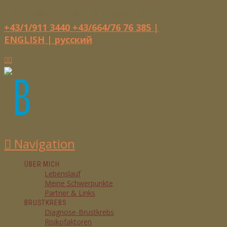
UNIV. DOZ. DR. MICHAEL MEDL
WIEN
+43/1/911 3440
+43/664/76 76 385
|
ENGLISH |
русский
Navigation
ÜBER MICH
Lebenslauf
Meine Schwerpunkte
Partner & Links
BRUSTKREBS
Diagnose-Brustkrebs
Risikofaktoren