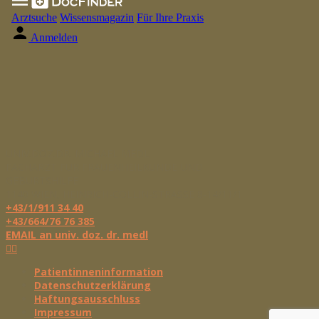
UNIV.DOZ.DR. MICHAEL MEDL
FACHARZT FÜR FRAUENHEILKUNDE UND
GEBURTSHILFE
1140
WIEN
,
HEINRICH-COLLIN-STRASSE 8-14/11/1
+43/1/911 34 40
+43/664/76 76 385
EMAIL an univ. doz. dr. medl
Patientinneninformation
Datenschutzerklärung
Haftungsausschluss
Impressum