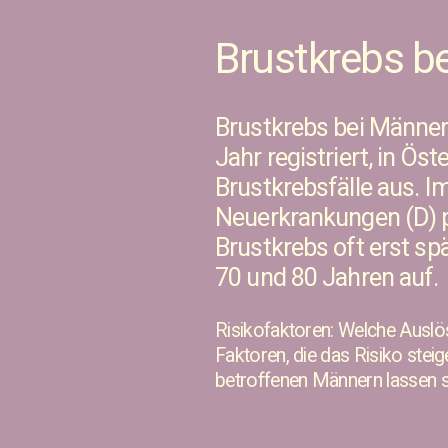
Brustkrebs b
Brustkrebs bei Männern
Jahr registriert, in Ös
Brustkrebsfälle aus. I
Neuerkrankungen (D) p
Brustkrebs oft erst sp
70 und 80 Jahren auf.
Risikofaktoren: Welche Auslö
Faktoren, die das Risiko steige
betroffenen Männern lassen s