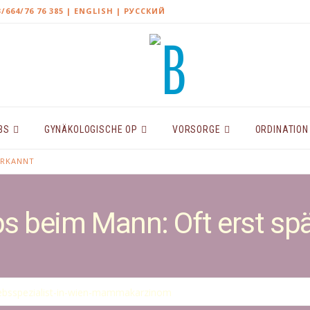
3/664/76 76 385
| ENGLISH |
РУССКИЙ
BS
GYNÄKOLOGISCHE OP
VORSORGE
ORDINATION
ERKANNT
s beim Mann: Oft erst sp