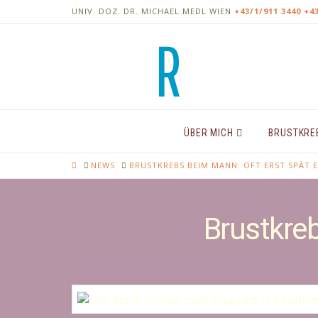
UNIV. DOZ. DR. MICHAEL MEDL
WIEN
+43/1/911 3440
+4
ÜBER MICH
BRUSTKRE
HOME
NEWS
BRUSTKREBS BEIM MANN: OFT ERST SPÄT 
Brustkreb